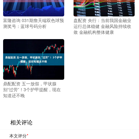
富隆咨询 031期詹天端双色球预
盘配资 央行：当前我国金融业
测奖号：蓝球号码分析
运行总体稳健 金融风险持续收
敛 金融机构整体健康
鼎配配资 五一放假，甲状腺
别“过劳”！3个护甲提醒，现在
知道还不晚
相关评论
本文评分
*