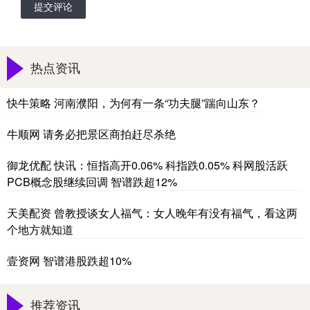
提交评论
热点资讯
快牛策略 河南濮阳，为何有一条“功夫腿”踹向山东？
牛顺网 请务必把景区商拍赶尽杀绝
御龙优配 快讯：恒指高开0.06% 科指跌0.05% 科网股活跃
PCB概念股继续回调 智谱跌超12%
天美配资 曾教授谈女人福气：女人晚年有没有福气，看这两
个地方就知道
壹资网 智谱港股跌超10%
推荐资讯