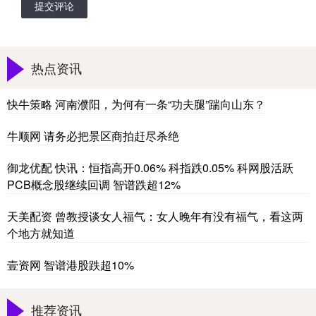
提交评论
热点资讯
快牛策略 河南濮阳，为何有一条“功夫腿”踹向山东？
牛顺网 请务必把景区商拍赶尽杀绝
御龙优配 快讯：恒指高开0.06% 科指跌0.05% 科网股活跃
PCB概念股继续回调 智谱跌超12%
天美配资 曾教授谈女人福气：女人晚年有没有福气，看这两
个地方就知道
壹资网 智谱港股跌超10%
推荐资讯