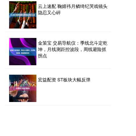
云上速配 鞠婧祎月鳞绮纪哭戏镜头
隐忍又心碎
金策宝 交易导航仪：季线北斗定乾
坤，月线测距控波段，周线避险抓
拐点
宏益配资 ST板块大幅反弹