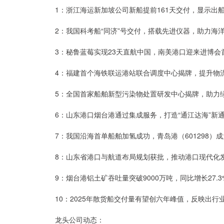
1：浙江海运新加坡公司新船提前161天交付，显示出
2：我国科考船“同济”号交付，搭载先进仪器，助力海
3：秘鲁蓝莓实现23天直航中国，南美港口迎来进博会
4：福建首个海铁联运港站联合调度中心揭牌，提升物
5：全国首家船舶新型污染物处置研发中心揭牌，助力
6：山东港口烟台港通过集成服务，打造“通江达海”新
7：我国沿海首单船舶加氢成功，青岛港（601298）成
8：山东省港口与航道布局规划获批，推动港口现代化
9：烟台港铝土矿吞吐量突破9000万吨，同比增长27.
10：2025年散货船交付量有望创六年峰值，反映出行
龙头公司动态：