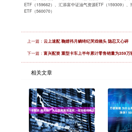
ETF（159662）、汇添富中证油气资源ETF（159309
ETF（560070）
上一篇：
云上速配 鞠婧祎月鳞绮纪哭戏镜头 隐忍又心碎
下一篇：
富兴配资 重型卡车上半年累计零售销量为359万辆
相关文章