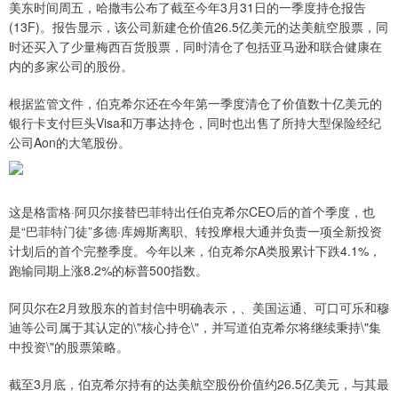
美东时间周五，哈撒韦公布了截至今年3月31日的一季度持仓报告
(13F)。报告显示，该公司新建仓价值26.5亿美元的达美航空股票，同
时还买入了少量梅西百货股票，同时清仓了包括亚马逊和联合健康在
内的多家公司的股份。
根据监管文件，伯克希尔还在今年第一季度清仓了价值数十亿美元的
银行卡支付巨头Visa和万事达持仓，同时也出售了所持大型保险经纪
公司Aon的大笔股份。
这是格雷格·阿贝尔接替巴菲特出任伯克希尔CEO后的首个季度，也
是“巴菲特门徒”多德·库姆斯离职、转投摩根大通并负责一项全新投资
计划后的首个完整季度。今年以来，伯克希尔A类股累计下跌4.1%，
跑输同期上涨8.2%的标普500指数。
阿贝尔在2月致股东的首封信中明确表示，、美国运通、可口可乐和穆
迪等公司属于其认定的\"核心持仓\"，并写道伯克希尔将继续秉持\"集
中投资\"的股票策略。
截至3月底，伯克希尔持有的达美航空股份价值约26.5亿美元，与其最