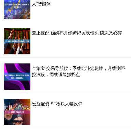
人”智能体
云上速配 鞠婧祎月鳞绮纪哭戏镜头 隐忍又心碎
金策宝 交易导航仪：季线北斗定乾坤，月线测距
控波段，周线避险抓拐点
宏益配资 ST板块大幅反弹