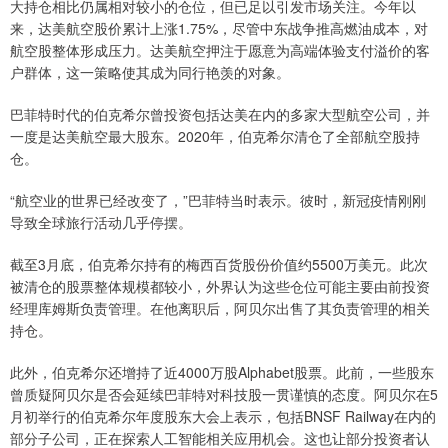
大持仓相比仍属相对较小的仓位，但已足以引发市场关注。今年以
来，达美航空股价累计上涨1.75%，尽管中东战争推高燃油成本，对
航空股整体形成压力。达美航空押注于愿意为高端体验支付溢价的客
户群体，这一策略使其成为同行艳羡的对象。
巴菲特时代的伯克希尔曾投资包括达美在内的多家大型航空公司，并
一度是达美航空最大股东。2020年，伯克希尔清仓了全部航空股持
仓。
“航空业的世界已经改变了，”巴菲特当时表示。彼时，新冠疫情刚刚
导致全球旅行活动几乎停摆。
截至3月底，伯克希尔持有的梅西百货股份价值约5500万美元。此次
被清仓的股票整体规模都较小，外界认为这些仓位可能主要由前投资
经理库姆斯负责管理。在他离职后，阿贝尔出售了其负责管理的相关
持仓。
此外，伯克希尔还增持了近4000万股Alphabet股票。此前，一些股东
曾质疑阿贝尔是否会延续巴菲特对科技股一贯谨慎的态度。阿贝尔在5
月初举行的伯克希尔年度股东大会上表示，包括BNSF Railway在内的
部分子公司，正在探索人工智能相关应用机会。这也让部分投资者认