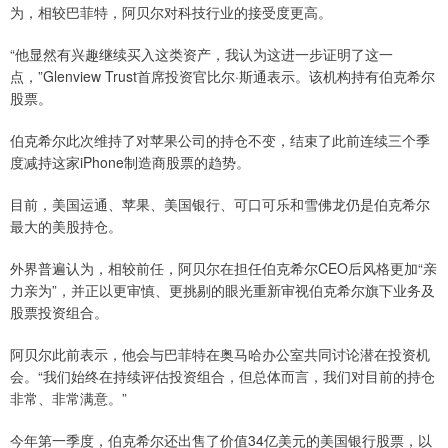
为，相较巴菲特，阿贝尔对科技行业的接受度更高。
“他显然有兴趣继续买入这类资产，我认为这进一步证明了这一
点，”Glenview Trust首席投资官比尔·斯通表示。该机构持有伯克希尔
股票。
伯克希尔此次维持了对苹果公司的持仓不变，结束了此前连续三个季
度减持这家iPhone制造商股票的趋势。
目前，美国运通、苹果、美国银行、可口可乐和雪佛龙仍是伯克希尔
最大的美股持仓。
外界普遍认为，相较前任，阿贝尔在担任伯克希尔CEO后风格更加“亲
力亲为”，并正以更审慎、更挑剔的眼光重新审视伯克希尔旗下业务及
股票投资组合。
阿贝尔此前表示，他会与巴菲特在奥马哈办公室共同讨论潜在投资机
会。“我们始终在持续评估投资组合，但总体而言，我们对目前的持仓
非常、非常满意。”
今年第一季度，伯克希尔还出售了价值34亿美元的美国银行股票，以