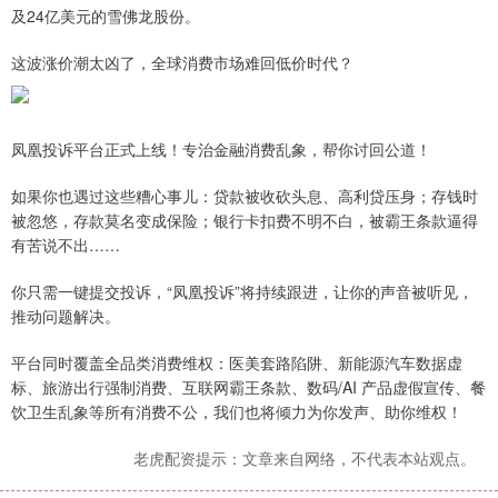
及24亿美元的雪佛龙股份。
这波涨价潮太凶了，全球消费市场难回低价时代？
凤凰投诉平台正式上线！专治金融消费乱象，帮你讨回公道！
如果你也遇过这些糟心事儿：贷款被收砍头息、高利贷压身；存钱时
被忽悠，存款莫名变成保险；银行卡扣费不明不白，被霸王条款逼得
有苦说不出……
你只需一键提交投诉，“凤凰投诉”将持续跟进，让你的声音被听见，
推动问题解决。
平台同时覆盖全品类消费维权：医美套路陷阱、新能源汽车数据虚
标、旅游出行强制消费、互联网霸王条款、数码/AI 产品虚假宣传、餐
饮卫生乱象等所有消费不公，我们也将倾力为你发声、助你维权！
老虎配资提示：文章来自网络，不代表本站观点。