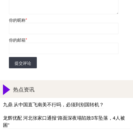
你的昵称
*
你的邮箱
*
提交评论
热点资讯
九鼎 从中国直飞南美不行吗，必须到别国转机？
龙辉优配 河北张家口通报“路面深夜塌陷致3车坠落，4人被
困”