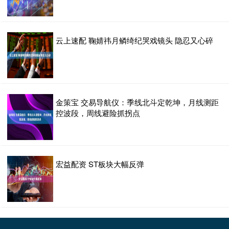
云上速配 鞠婧祎月鳞绮纪哭戏镜头 隐忍又心碎
金策宝 交易导航仪：季线北斗定乾坤，月线测距
控波段，周线避险抓拐点
宏益配资 ST板块大幅反弹