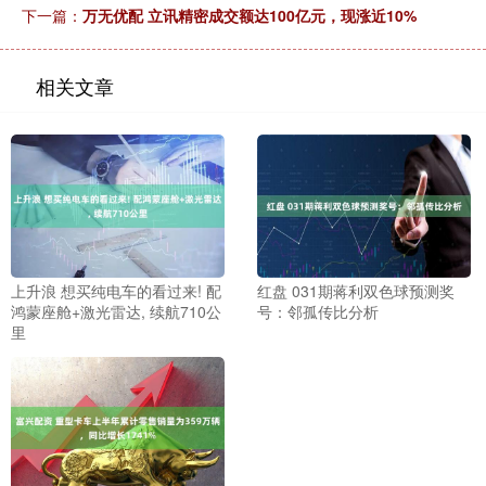
下一篇：
万无优配 立讯精密成交额达100亿元，现涨近10%
相关文章
上升浪 想买纯电车的看过来! 配
红盘 031期蒋利双色球预测奖
鸿蒙座舱+激光雷达, 续航710公
号：邻孤传比分析
里