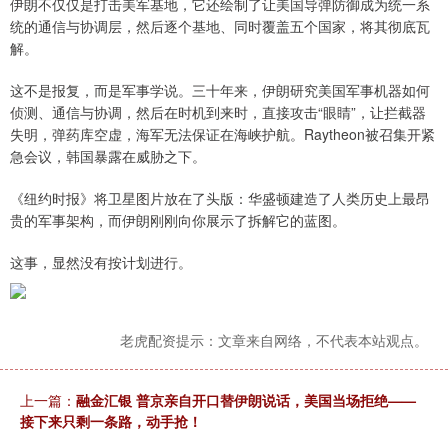
伊朗不仅仅是打击美军基地，它还绘制了让美国导弹防御成为统一系
统的通信与协调层，然后逐个基地、同时覆盖五个国家，将其彻底瓦
解。
这不是报复，而是军事学说。三十年来，伊朗研究美国军事机器如何
侦测、通信与协调，然后在时机到来时，直接攻击“眼睛”，让拦截器
失明，弹药库空虚，海军无法保证在海峡护航。Raytheon被召集开紧
急会议，韩国暴露在威胁之下。
《纽约时报》将卫星图片放在了头版：华盛顿建造了人类历史上最昂
贵的军事架构，而伊朗刚刚向你展示了拆解它的蓝图。
这事，显然没有按计划进行。
老虎配资提示：文章来自网络，不代表本站观点。
上一篇：
融金汇银 普京亲自开口替伊朗说话，美国当场拒绝——
接下来只剩一条路，动手抢！