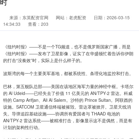
时
来源：东英配资官网
网站：老虎配资
日期：2026-03-15
14:34:33
查看：203
《纽约时报》——不是一个TG频道，也不是俄罗斯国家广播，而是
《纽约时报》——发布了卫星影像，证实了在华盛顿忙着告诉你伊朗
的打击“没奏效”时，实际上是什么样子的。
波斯湾的每一个主要美军基地，都被系统性、条理化地监控和打击。
巴林，第五舰队总部——美国在该地区海军力量的神经中枢。卡塔尔
的 Al Udeid——已经失去了价值 11 亿美元的 AN/TPY-2 雷达。科威
特的 Camp Arifjan、Ali Al Salem。沙特的 Prince Sultan。阿联酋的
设施。SATCOM 卫星通信终端被摧毁。雷达罩被掀开。卫星天线消
失。导弹追踪基础设施——协调所有爱国者与 THAAD 电池的
AN/TPY-2 雷达系统——被精准打击，影像显示这不是偶然，而是有
计划的架构性行动。