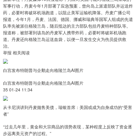
军事行动，丹麦今年1月部署了应急预案，曾向岛上派遣部队并运送炸
药，必要时将破坏机场跑道，以阻止美军运输机降落。丹麦广播公司
报道，今年1月，丹麦、法国、德国、挪威和瑞典等国军人组成的先遣
队率先被派往格陵兰岛，随后抵达的主力部队包括丹麦特种部队等。
报道称，被部署到该岛的丹麦军人携带炸药，必要时将破坏机场跑
道。丹麦还向格陵兰岛运送血袋，以便一旦发生交火为伤员提供救
治。
举报 相关阅读
白宫发布特朗普与企鹅走向格陵兰岛AI图片
白宫发布特朗普与企鹅走向格陵兰岛AI图片
35 01-24 11:34
从卡尼演讲到丹麦抛售美债，瑞银首席：美国或成为自身成功的“受害
者”
“过去几年里，黄金和大宗商品的强势表现，某种程度上反映了资金逐
步远离美元资产的过程。”