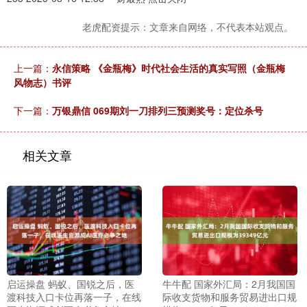
老虎配资提示：文章来自网络，不代表本站观点。
上一篇：
永信策略 《金瓶梅》时代社会生活的真实写照（金瓶梅
风物志）书评
下一篇：
万银鼎信 069期刘一刀排列三预测奖号：定位杀号
相关文章
启运操盘 蚂蚁、国锐之后，医
牛牛配 国家外汇局：2月我国国
渡科技入口卡位再落一子，在线
际收支货物和服务贸易进出口规