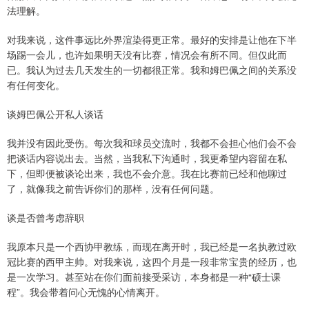
法理解。
对我来说，这件事远比外界渲染得更正常。最好的安排是让他在下半
场踢一会儿，也许如果明天没有比赛，情况会有所不同。但仅此而
已。我认为过去几天发生的一切都很正常。我和姆巴佩之间的关系没
有任何变化。
谈姆巴佩公开私人谈话
我并没有因此受伤。每次我和球员交流时，我都不会担心他们会不会
把谈话内容说出去。当然，当我私下沟通时，我更希望内容留在私
下，但即便被谈论出来，我也不会介意。我在比赛前已经和他聊过
了，就像我之前告诉你们的那样，没有任何问题。
谈是否曾考虑辞职
我原本只是一个西协甲教练，而现在离开时，我已经是一名执教过欧
冠比赛的西甲主帅。对我来说，这四个月是一段非常宝贵的经历，也
是一次学习。甚至站在你们面前接受采访，本身都是一种“硕士课
程”。我会带着问心无愧的心情离开。