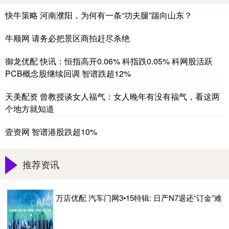
快牛策略 河南濮阳，为何有一条“功夫腿”踹向山东？
牛顺网 请务必把景区商拍赶尽杀绝
御龙优配 快讯：恒指高开0.06% 科指跌0.05% 科网股活跃
PCB概念股继续回调 智谱跌超12%
天美配资 曾教授谈女人福气：女人晚年有没有福气，看这两
个地方就知道
壹资网 智谱港股跌超10%
推荐资讯
万店优配 汽车门网3•15特辑: 日产N7退还“订金”难