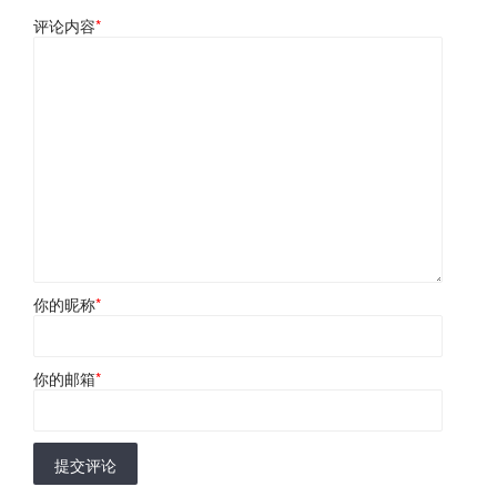
评论内容
*
你的昵称
*
你的邮箱
*
提交评论