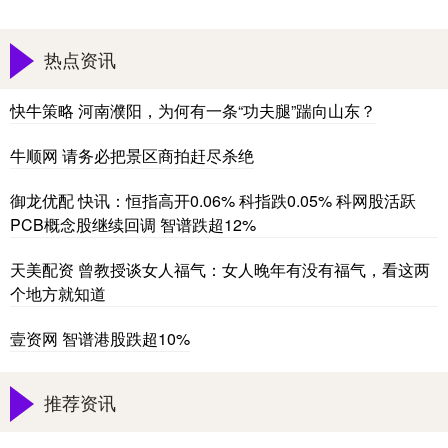
热点资讯
快牛策略 河南濮阳，为何有一条“功夫腿”踹向山东？
牛顺网 请务必把景区商拍赶尽杀绝
御龙优配 快讯：恒指高开0.06% 科指跌0.05% 科网股活跃
PCB概念股继续回调 智谱跌超12%
天美配资 曾教授谈女人福气：女人晚年有没有福气，看这两
个地方就知道
壹资网 智谱港股跌超10%
推荐资讯