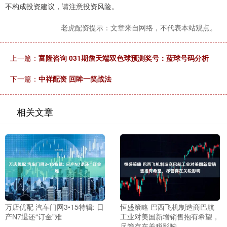
不构成投资建议，请注意投资风险。
老虎配资提示：文章来自网络，不代表本站观点。
上一篇：
富隆咨询 031期詹天端双色球预测奖号：蓝球号码分析
下一篇：
中祥配资 回眸一笑战法
相关文章
万店优配 汽车门网3•15特辑: 日
恒盛策略 巴西飞机制造商巴航
产N7退还“订金”难
工业对美国新增销售抱有希望，
尽管存在关税影响