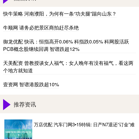
快牛策略 河南濮阳，为何有一条“功夫腿”踹向山东？
牛顺网 请务必把景区商拍赶尽杀绝
御龙优配 快讯：恒指高开0.06% 科指跌0.05% 科网股活跃
PCB概念股继续回调 智谱跌超12%
天美配资 曾教授谈女人福气：女人晚年有没有福气，看这两
个地方就知道
壹资网 智谱港股跌超10%
推荐资讯
万店优配 汽车门网3•15特辑: 日产N7退还“订金”难