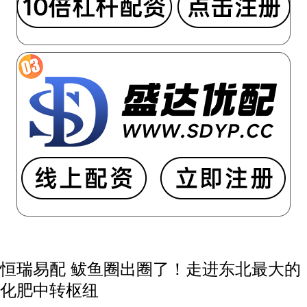
恒瑞易配 鲅鱼圈出圈了！走进东北最大的
化肥中转枢纽