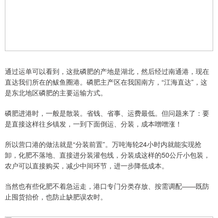
通过运单可以看到，这批磷肥的产地是湖北，然后经过南通港，现在
直达我们所在的鲅鱼圈港。磷肥主产区在我国南方，“江海直达”，这
是东北地区磷肥的主要运输方式。
磷肥进港时，一般是散装。省钱、省事、运费最低。但问题来了：要
是直接这样往乡镇发，一到下面倒运、分装，成本噌噌涨！
所以营口港的做法就是“分装前置”。万吨海轮24小时内就能实现抢
卸，化肥不落地、直接进分装灌包线，分装成这样的50公斤小包装，
农户可以直接购买，减少中间环节，进一步降低成本。
当然也有些化肥不着急运走，港口专门分类存放、按需调配——既防
止囤货抬价，也防止缺肥误农时。