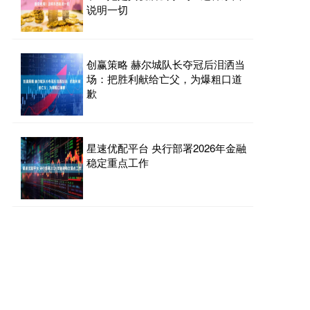
说明一切
创赢策略 赫尔城队长夺冠后泪洒当
场：把胜利献给亡父，为爆粗口道
歉
星速优配平台 央行部署2026年金融
稳定重点工作