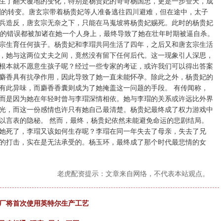
生了翻天覆地的变化，特别是杨贵妃的哥哥杨国忠，更是一步登天，成
剧的转变。唐玄宗带着杨贵妃等人准备逃往四川避难，但在途中，太子
兵造反，唐玄宗无奈之下，只能在马嵬坡将杨贵妃赐死。此时的杨贵妃
有的错误都被加诸在她一个人身上，最终导致了她在壮年时期被逼自杀。
宗生育任何孩子。杨贵妃和李瑁共同生活了四年，之后又和唐玄宗生活
，她与这两位丈夫之间，竟然没有留下任何后代。这一现象引人深思，
根本就不愿意生孩子呢？经过一些专家的考证，或许我们可以得出答案
麝香具有抗孕作用，因此导致了她一直未能怀孕。除此之外，杨贵妃的
有此异味，而麝香香囊则成为了她掩盖这一问题的手段。 有传闻称，
而是因为她在年轻时曾与李瑁深情相依。她与李瑁的关系或许远比外界
光，而这一份感情也许只有她自己最清楚。杨贵妃最终成了权力游戏中
以言表的隐秘。 然而，最终，杨贵妃依然未能避免命运的悲剧结局。
她死了，李瑁又该如何生存呢？李瑁在同一年失去了母亲，失去了兄
的打击，实在是无法承受的。杨玉环，最终成了那个时代最悲情的女
老虎配资提示：文章来自网络，不代表本站观点。
工厂将首次使用英特尔生产工艺