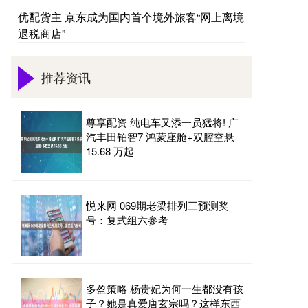
优配货主 京东成为国内首个境外旅客“网上离境
退税商店”
推荐资讯
尊享配资 纯电车又添一员猛将! 广
汽丰田铂智7 鸿蒙座舱+双腔空悬
15.68 万起
悦来网 069期老梁排列三预测奖
号：复式组六参考
多盈策略 杨贵妃为何一生都没有孩
子？她是真爱唐玄宗吗？这样东西