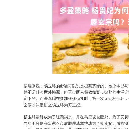
按理来说，杨玉环的命运可以说是极其悲惨的。她原本已与
并不是什么世外桃源，但至少两人相敬如宾，彼此的生活充
定下的。而是李瑁在参加妹妹婚礼时，第一次见到杨玉环，
玄宗才决定册立杨玉环为寿王妃。
杨玉环最终成为了红颜祸水，并在马嵬坡被赐死。为了安抚
而杨玉环则在出家不久后顺理成章地成为了杨贵妃。后宫没