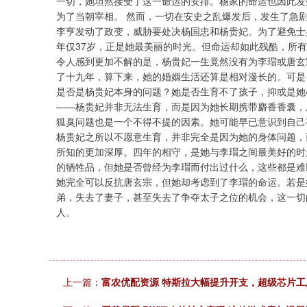
一切，她坦然接受了这一命运的安排。杨家的命运也因此发
为了当朝宰相。 然而，一切在安史之乱爆发后，发生了急
李亨发动了政变，威胁要处决杨国忠和杨贵妃。为了避免士
年仅37岁，正是她最美丽的时光。但命运却如此残酷，所
令人感到更加不解的是，杨贵妃一生竟然没有为李瑁或唐玄
了十九年，算下来，她的婚姻生活还算是相对漫长的。可是
是否是杨贵妃本身的问题？她是否生育不了孩子，抑或是她
——杨贵妃并非无法生育，而是因为她长期携带麝香香囊，
狐臭问题也是一个不得不提的因素。她可能早已意识到自己
杨贵妃之所以不愿意生育，并非完全是因为她的身体问题，
所知的更加深厚。四年的相守，是她与李瑁之间最美好的时
的牺牲品，但她是否曾经为李瑁而付出过什么，这些都是难
她完全可以反抗唐玄宗，但她却考虑到了李瑁的命运。若是
弟，失去了妻子，甚至失去了争夺太子之位的机会，这一切
人。
上一篇：
富农优配资源 特斯拉大幅提升开支，超级芯片