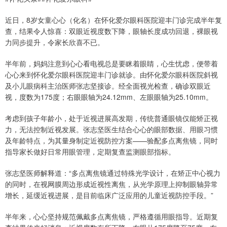
近日，8岁女童心心（化名）在怀化爱尔眼科医院迎丰门诊完成半年复
查，结果令人惊喜：双眼近视度数下降，眼轴长度成功回退，裸眼视
力同步提升，令家长欣喜不已。
半年前，妈妈注意到心心看电视总是要眯着眼睛，心生忧虑，便带着
心心来到怀化爱尔眼科医院迎丰门诊就诊。由怀化爱尔眼科医院斜视
及小儿眼病科主治医师张志坚接诊。经全面视光检查，确诊双眼近
视，度数为175度；右眼眼轴为24.12mm、左眼眼轴为25.10mm。
考虑到孩子年龄小，处于近视进展高发期，传统普通眼镜仅能矫正视
力，无法控制近视发展。张志坚医生结合心心的眼部数据、用眼习惯
及年龄特点，为其量身制定近视防控方案——验配多点离焦镜，同时
指导家长做好日常用眼管理，定期复查监测眼部指标。
张志坚医师解释道：“多点离焦镜通过特殊光学设计，在矫正中心视力
的同时，在视网膜周边形成近视性离焦，从光学原理上抑制眼轴异常
增长，延缓近视进展，是目前临床广泛应用的儿童近视防控手段。”
半年来，心心坚持规范佩戴多点离焦镜，严格遵循用眼指导。近期复