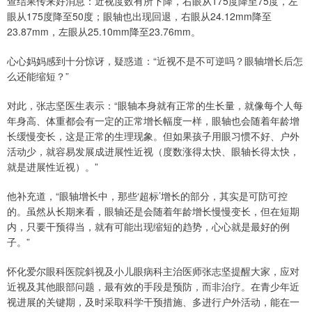
查结果传来好消息：近视度数有所下降，右眼从175度降至75度，左
眼从175度降至50度；眼轴也出现回退，右眼从24.12mm降至
23.87mm，左眼从25.10mm降至23.76mm。
心心妈妈感到十分惊讶，疑惑道：“近视不是不可逆吗？眼轴增长后怎
么还能缩短？”
对此，张志坚医生表示：“眼轴本身就有正常的生长量，就像每个人每
年身高、体重都会有一定的正常增长幅度一样，眼轴也会随着年龄增
长缓慢变长，这是正常的生理现象。但如果孩子用眼习惯不好、户外
活动少，就容易发展成进展性近视（度数涨得太快、眼轴长得太快，
就是进展性近视）。”
他补充道，“眼轴增长中，那些‘超标’增长的部分，其实是可防可控
的。虽然从长期来看，眼轴还是会随着年龄增长慢慢变长，但在短期
内，只要干预得当，就有可能出现缩短的趋势，心心就是最好的例
子。”
怀化爱尔眼科医院斜视及小儿眼病科主治医师张志坚提醒大家，应对
近视及其他眼部问题，最有效的手段是预防，而非治疗。在青少年近
视进展的关键期，及时采取科学干预措施、多进行户外活动，能在一