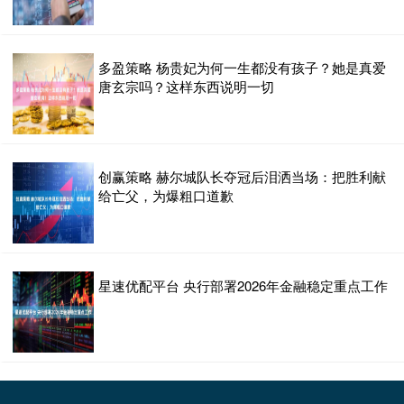
多盈策略 杨贵妃为何一生都没有孩子？她是真爱
唐玄宗吗？这样东西说明一切
创赢策略 赫尔城队长夺冠后泪洒当场：把胜利献
给亡父，为爆粗口道歉
星速优配平台 央行部署2026年金融稳定重点工作