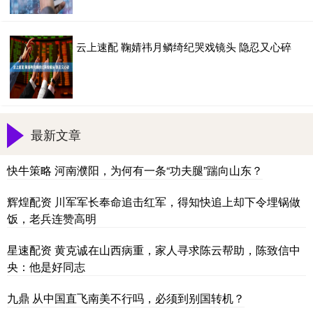
云上速配 鞠婧祎月鳞绮纪哭戏镜头 隐忍又心碎
最新文章
快牛策略 河南濮阳，为何有一条“功夫腿”踹向山东？
辉煌配资 川军军长奉命追击红军，得知快追上却下令埋锅做
饭，老兵连赞高明
星速配资 黄克诚在山西病重，家人寻求陈云帮助，陈致信中
央：他是好同志
九鼎 从中国直飞南美不行吗，必须到别国转机？