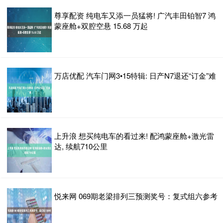
尊享配资 纯电车又添一员猛将! 广汽丰田铂智7 鸿
蒙座舱+双腔空悬 15.68 万起
万店优配 汽车门网3•15特辑: 日产N7退还“订金”难
上升浪 想买纯电车的看过来! 配鸿蒙座舱+激光雷
达, 续航710公里
悦来网 069期老梁排列三预测奖号：复式组六参考