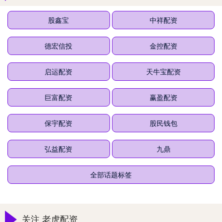
股鑫宝
中祥配资
德宏信投
金控配资
启运配资
天牛宝配资
巨富配资
赢盈配资
保宇配资
股民钱包
弘益配资
九鼎
全部话题标签
关注 老虎配资