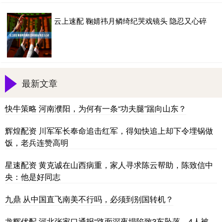
云上速配 鞠婧祎月鳞绮纪哭戏镜头 隐忍又心碎
最新文章
快牛策略 河南濮阳，为何有一条“功夫腿”踹向山东？
辉煌配资 川军军长奉命追击红军，得知快追上却下令埋锅做
饭，老兵连赞高明
星速配资 黄克诚在山西病重，家人寻求陈云帮助，陈致信中
央：他是好同志
九鼎 从中国直飞南美不行吗，必须到别国转机？
龙辉优配 河北张家口通报“路面深夜塌陷致3车坠落，4人被