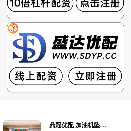
鼎冠优配 加油机坠毁事件中幸存的一架KC-135的照片！近日，社交网络上曝光了