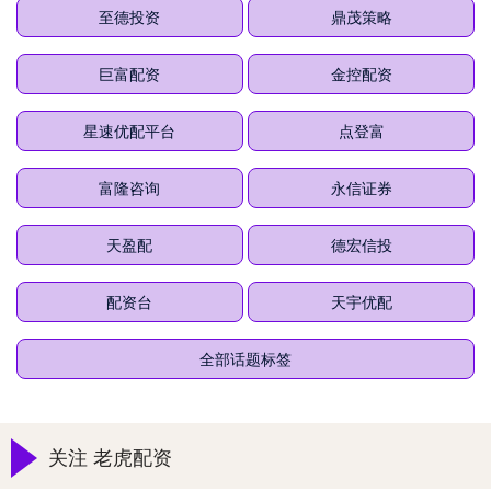
至德投资
鼎茂策略
巨富配资
金控配资
星速优配平台
点登富
富隆咨询
永信证券
天盈配
德宏信投
配资台
天宇优配
全部话题标签
关注 老虎配资