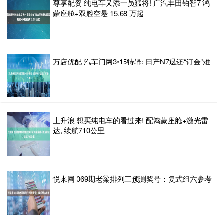
尊享配资 纯电车又添一员猛将! 广汽丰田铂智7 鸿
蒙座舱+双腔空悬 15.68 万起
万店优配 汽车门网3•15特辑: 日产N7退还“订金”难
上升浪 想买纯电车的看过来! 配鸿蒙座舱+激光雷
达, 续航710公里
悦来网 069期老梁排列三预测奖号：复式组六参考