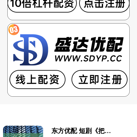
东方优配 短剧《把我的车还给我》完整全集，豪门重生藏马甲，团宠带系统，推理遇穿越战神。 (42)_魔法_艾伦_伊凡