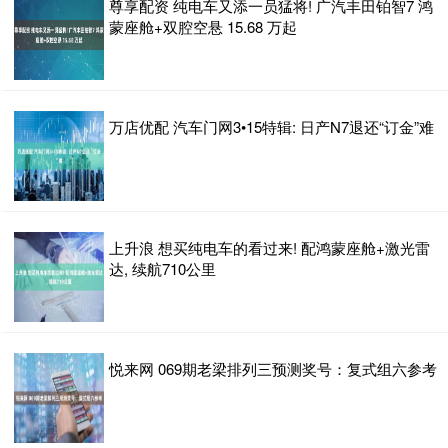
尊享配资 纯电车又添一员猛将! 广汽丰田铂智7 鸿
蒙座舱+双腔空悬 15.68 万起
万店优配 汽车门网3•15特辑: 日产N7退还“订金”难
上升浪 想买纯电车的看过来! 配鸿蒙座舱+激光雷
达, 续航710公里
悦来网 069期老梁排列三预测奖号：复式组六参考