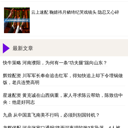
云上速配 鞠婧祎月鳞绮纪哭戏镜头 隐忍又心碎
最新文章
快牛策略 河南濮阳，为何有一条“功夫腿”踹向山东？
辉煌配资 川军军长奉命追击红军，得知快追上却下令埋锅做
饭，老兵连赞高明
星速配资 黄克诚在山西病重，家人寻求陈云帮助，陈致信中
央：他是好同志
九鼎 从中国直飞南美不行吗，必须到别国转机？
龙辉优配 河北张家口通报“路面深夜塌陷致3车坠落，4人被