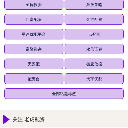
至德投资
鼎茂策略
巨富配资
金控配资
星速优配平台
点登富
富隆咨询
永信证券
天盈配
德宏信投
配资台
天宇优配
全部话题标签
关注 老虎配资