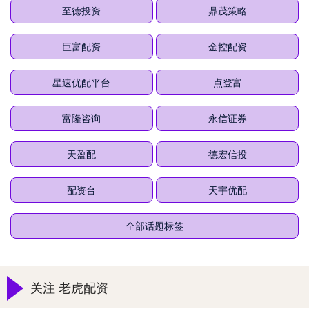
至德投资
鼎茂策略
巨富配资
金控配资
星速优配平台
点登富
富隆咨询
永信证券
天盈配
德宏信投
配资台
天宇优配
全部话题标签
关注 老虎配资