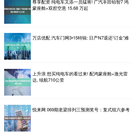
尊享配资 纯电车又添一员猛将! 广汽丰田铂智7 鸿
蒙座舱+双腔空悬 15.68 万起
万店优配 汽车门网3•15特辑: 日产N7退还“订金”难
上升浪 想买纯电车的看过来! 配鸿蒙座舱+激光雷
达, 续航710公里
悦来网 069期老梁排列三预测奖号：复式组六参考