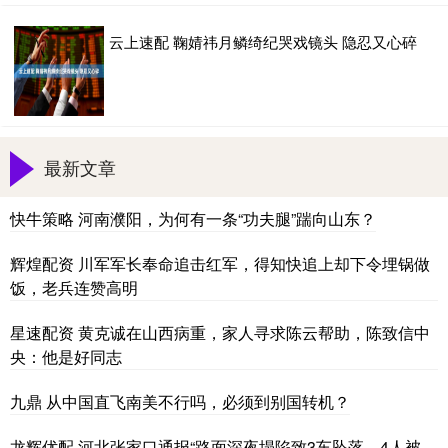
云上速配 鞠婧祎月鳞绮纪哭戏镜头 隐忍又心碎
最新文章
快牛策略 河南濮阳，为何有一条“功夫腿”踹向山东？
辉煌配资 川军军长奉命追击红军，得知快追上却下令埋锅做
饭，老兵连赞高明
星速配资 黄克诚在山西病重，家人寻求陈云帮助，陈致信中
央：他是好同志
九鼎 从中国直飞南美不行吗，必须到别国转机？
龙辉优配 河北张家口通报“路面深夜塌陷致3车坠落，4人被