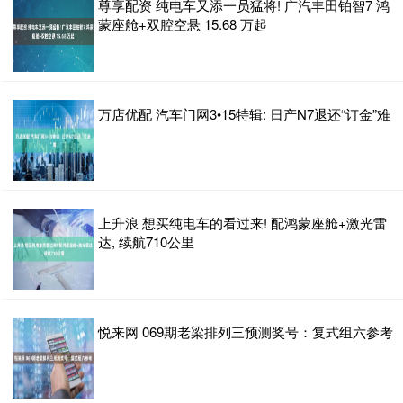
尊享配资 纯电车又添一员猛将! 广汽丰田铂智7 鸿
蒙座舱+双腔空悬 15.68 万起
万店优配 汽车门网3•15特辑: 日产N7退还“订金”难
上升浪 想买纯电车的看过来! 配鸿蒙座舱+激光雷
达, 续航710公里
悦来网 069期老梁排列三预测奖号：复式组六参考