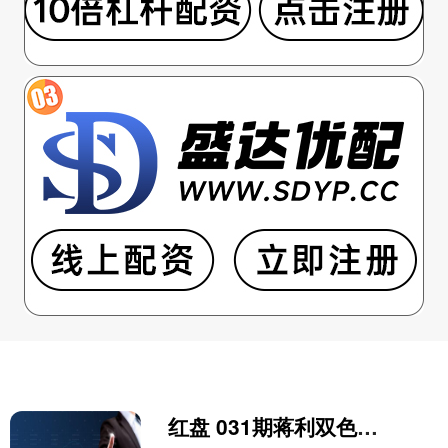
红盘 031期蒋利双色球预测奖号：邻孤传比分析