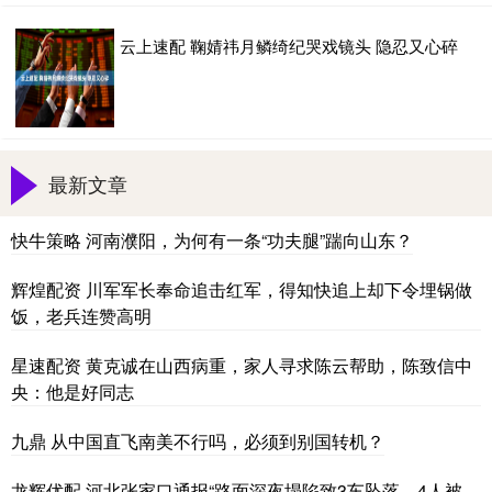
云上速配 鞠婧祎月鳞绮纪哭戏镜头 隐忍又心碎
最新文章
快牛策略 河南濮阳，为何有一条“功夫腿”踹向山东？
辉煌配资 川军军长奉命追击红军，得知快追上却下令埋锅做
饭，老兵连赞高明
星速配资 黄克诚在山西病重，家人寻求陈云帮助，陈致信中
央：他是好同志
九鼎 从中国直飞南美不行吗，必须到别国转机？
龙辉优配 河北张家口通报“路面深夜塌陷致3车坠落，4人被