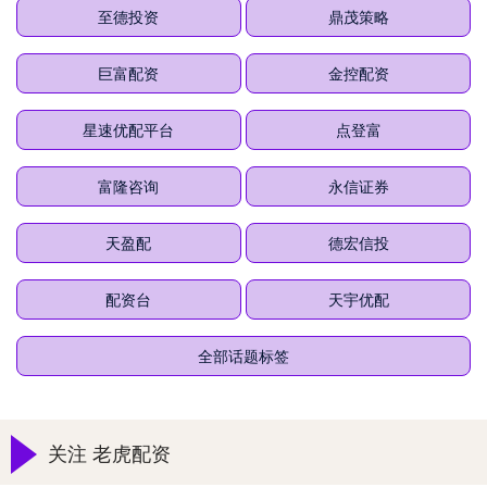
至德投资
鼎茂策略
巨富配资
金控配资
星速优配平台
点登富
富隆咨询
永信证券
天盈配
德宏信投
配资台
天宇优配
全部话题标签
关注 老虎配资