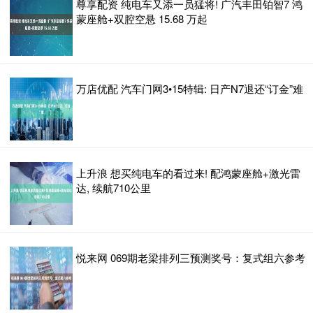
尊享配资 纯电车又添一员猛将! 广汽丰田铂智7 鸿
蒙座舱+双腔空悬 15.68 万起
万店优配 汽车门网3•15特辑: 日产N7退还“订金”难
上升浪 想买纯电车的看过来! 配鸿蒙座舱+激光雷
达, 续航710公里
悦来网 069期老梁排列三预测奖号：复式组六参考