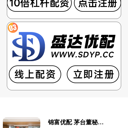
锦富优配 茅台董秘蒋焰被查！此前三任“一把手”接连落马 高管腐败何以接二连三？