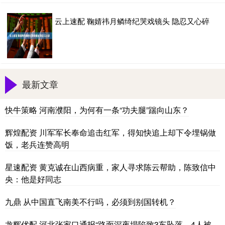
云上速配 鞠婧祎月鳞绮纪哭戏镜头 隐忍又心碎
最新文章
快牛策略 河南濮阳，为何有一条“功夫腿”踹向山东？
辉煌配资 川军军长奉命追击红军，得知快追上却下令埋锅做
饭，老兵连赞高明
星速配资 黄克诚在山西病重，家人寻求陈云帮助，陈致信中
央：他是好同志
九鼎 从中国直飞南美不行吗，必须到别国转机？
龙辉优配 河北张家口通报“路面深夜塌陷致3车坠落，4人被