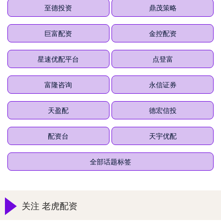
至德投资
鼎茂策略
巨富配资
金控配资
星速优配平台
点登富
富隆咨询
永信证券
天盈配
德宏信投
配资台
天宇优配
全部话题标签
关注 老虎配资