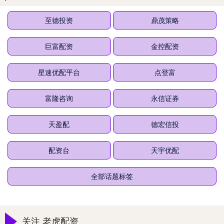
至德投资
鼎茂策略
巨富配资
金控配资
星速优配平台
点登富
富隆咨询
永信证券
天盈配
德宏信投
配资台
天宇优配
全部话题标签
关注 老虎配资