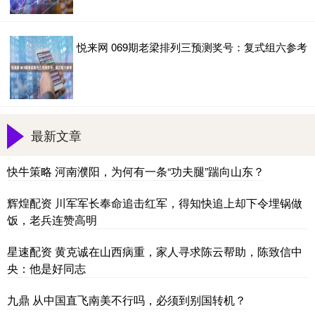
悦来网 069期老梁排列三预测奖号：复式组六参考
最新文章
快牛策略 河南濮阳，为何有一条“功夫腿”踹向山东？
辉煌配资 川军军长奉命追击红军，得知快追上却下令埋锅做
饭，老兵连赞高明
星速配资 黄克诚在山西病重，家人寻求陈云帮助，陈致信中
央：他是好同志
九鼎 从中国直飞南美不行吗，必须到别国转机？