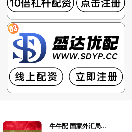
牛牛配 国家外汇局：2月我国国际收支货物和服务贸易进出口规模为39349亿元