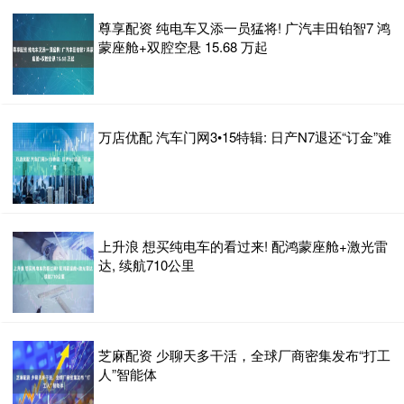
尊享配资 纯电车又添一员猛将! 广汽丰田铂智7 鸿
蒙座舱+双腔空悬 15.68 万起
万店优配 汽车门网3•15特辑: 日产N7退还“订金”难
上升浪 想买纯电车的看过来! 配鸿蒙座舱+激光雷
达, 续航710公里
芝麻配资 少聊天多干活，全球厂商密集发布“打工
人”智能体