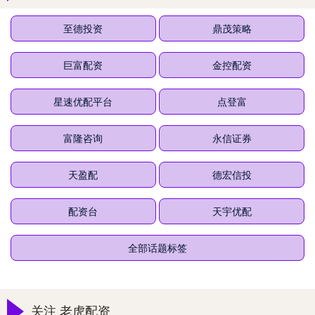
至德投资
鼎茂策略
巨富配资
金控配资
星速优配平台
点登富
富隆咨询
永信证券
天盈配
德宏信投
配资台
天宇优配
全部话题标签
关注 老虎配资