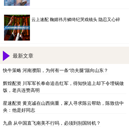
云上速配 鞠婧祎月鳞绮纪哭戏镜头 隐忍又心碎
最新文章
快牛策略 河南濮阳，为何有一条“功夫腿”踹向山东？
辉煌配资 川军军长奉命追击红军，得知快追上却下令埋锅做
饭，老兵连赞高明
星速配资 黄克诚在山西病重，家人寻求陈云帮助，陈致信中
央：他是好同志
九鼎 从中国直飞南美不行吗，必须到别国转机？