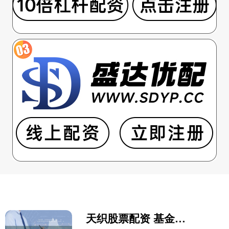
天织股票配资 基金超话昨日阅读量达215万_新鲜事_的任务_数据