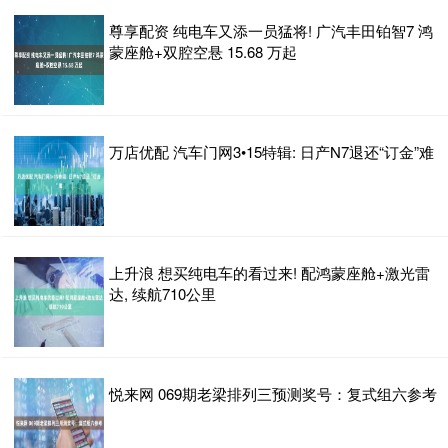
尊享配资 纯电车又添一员猛将! 广汽丰田铂智7 鸿
蒙座舱+双腔空悬 15.68 万起
万店优配 汽车门网3•15特辑: 日产N7退还“订金”难
上升浪 想买纯电车的看过来! 配鸿蒙座舱+激光雷
达, 续航710公里
悦来网 069期老梁排列三预测奖号：复式组六参考