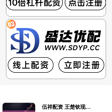
伍祥配资 王楚钦现身医院, 孙逊曹巍陪伴训练, 孙颖莎下训开心亲亲!