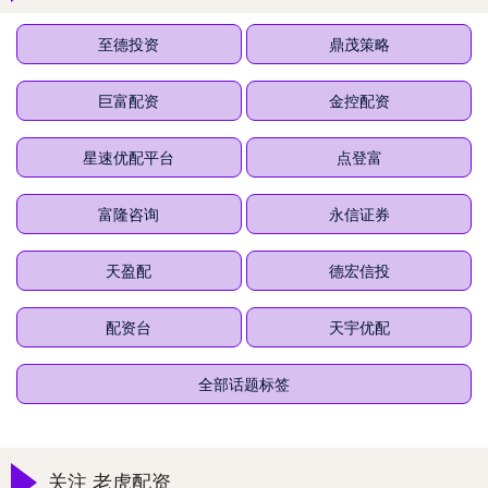
至德投资
鼎茂策略
巨富配资
金控配资
星速优配平台
点登富
富隆咨询
永信证券
天盈配
德宏信投
配资台
天宇优配
全部话题标签
关注 老虎配资