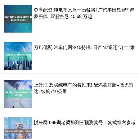
尊享配资 纯电车又添一员猛将! 广汽丰田铂智7 鸿
蒙座舱+双腔空悬 15.68 万起
万店优配 汽车门网3•15特辑: 日产N7退还“订金”难
上升浪 想买纯电车的看过来! 配鸿蒙座舱+激光雷
达, 续航710公里
悦来网 069期老梁排列三预测奖号：复式组六参考