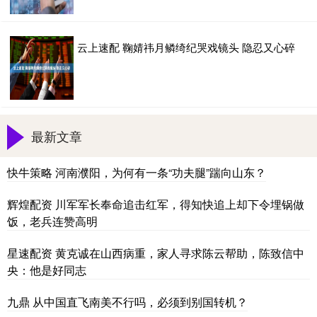
云上速配 鞠婧祎月鳞绮纪哭戏镜头 隐忍又心碎
最新文章
快牛策略 河南濮阳，为何有一条“功夫腿”踹向山东？
辉煌配资 川军军长奉命追击红军，得知快追上却下令埋锅做
饭，老兵连赞高明
星速配资 黄克诚在山西病重，家人寻求陈云帮助，陈致信中
央：他是好同志
九鼎 从中国直飞南美不行吗，必须到别国转机？