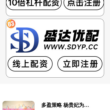
多盈策略 杨贵妃为何一生都没有孩子？她是真爱唐玄宗吗？这样东西说明一切