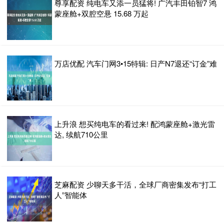
尊享配资 纯电车又添一员猛将! 广汽丰田铂智7 鸿
蒙座舱+双腔空悬 15.68 万起
万店优配 汽车门网3•15特辑: 日产N7退还“订金”难
上升浪 想买纯电车的看过来! 配鸿蒙座舱+激光雷
达, 续航710公里
芝麻配资 少聊天多干活，全球厂商密集发布“打工
人”智能体