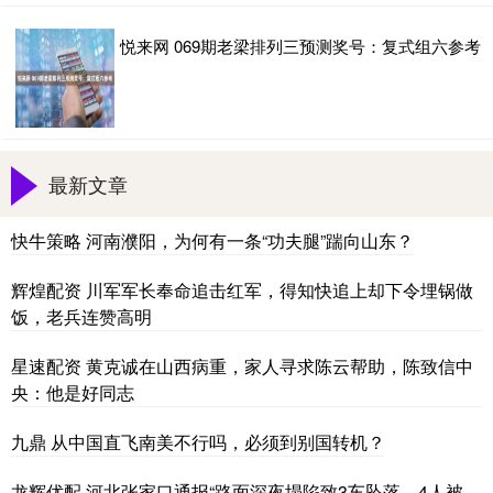
悦来网 069期老梁排列三预测奖号：复式组六参考
最新文章
快牛策略 河南濮阳，为何有一条“功夫腿”踹向山东？
辉煌配资 川军军长奉命追击红军，得知快追上却下令埋锅做
饭，老兵连赞高明
星速配资 黄克诚在山西病重，家人寻求陈云帮助，陈致信中
央：他是好同志
九鼎 从中国直飞南美不行吗，必须到别国转机？
龙辉优配 河北张家口通报“路面深夜塌陷致3车坠落，4人被