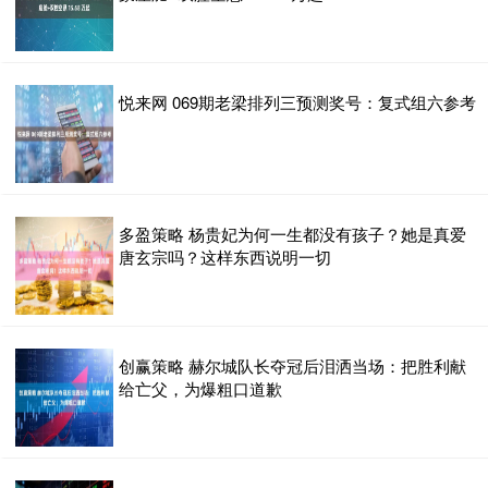
悦来网 069期老梁排列三预测奖号：复式组六参考
多盈策略 杨贵妃为何一生都没有孩子？她是真爱
唐玄宗吗？这样东西说明一切
创赢策略 赫尔城队长夺冠后泪洒当场：把胜利献
给亡父，为爆粗口道歉