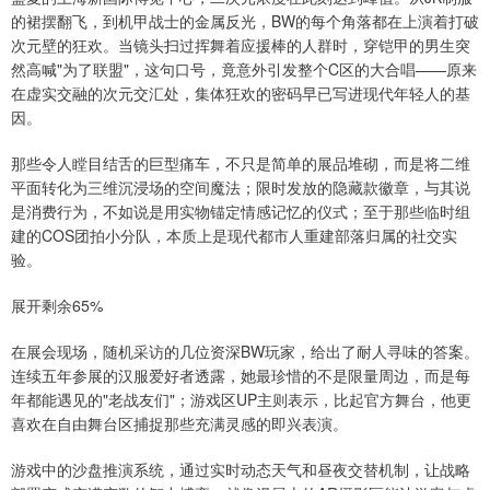
的裙摆翻飞，到机甲战士的金属反光，BW的每个角落都在上演着打破
次元壁的狂欢。当镜头扫过挥舞着应援棒的人群时，穿铠甲的男生突
然高喊"为了联盟"，这句口号，竟意外引发整个C区的大合唱——原来
在虚实交融的次元交汇处，集体狂欢的密码早已写进现代年轻人的基
因。
那些令人瞠目结舌的巨型痛车，不只是简单的展品堆砌，而是将二维
平面转化为三维沉浸场的空间魔法；限时发放的隐藏款徽章，与其说
是消费行为，不如说是用实物锚定情感记忆的仪式；至于那些临时组
建的COS团拍小分队，本质上是现代都市人重建部落归属的社交实
验。
展开剩余65%
在展会现场，随机采访的几位资深BW玩家，给出了耐人寻味的答案。
连续五年参展的汉服爱好者透露，她最珍惜的不是限量周边，而是每
年都能遇见的"老战友们"；游戏区UP主则表示，比起官方舞台，他更
喜欢在自由舞台区捕捉那些充满灵感的即兴表演。
游戏中的沙盘推演系统，通过实时动态天气和昼夜交替机制，让战略