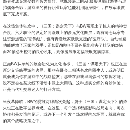
部署变成充满变数的智力博弈。就像漫展上的AR摄影区能让游客与虚
拟偶像合影，游戏里的神行职业玩家也能利用隐身特性，在敌军眼皮
底下完成奇袭。
在这场集体狂欢中，《三国：谋定天下》与BW展现出了惊人的精神契
合度。六大职业的设定如同漫展上的多元文化圈层，既有司仓玩家专
注资源运营的"后勤组"，也有青囊玩家默默支援的"医疗队"。自动铺路
功能解放了玩家的双手，正如BW的电子票务系统省去了排队的烦恼；
而20抽必出橙将的良心机制，则像漫展限定福袋般充满惊喜。
正如BW从单纯的展会进化为文化地标，《三国：谋定天下》也正在重
新定义策略手游的边界。那些在展会上相谈甚欢的陌生人，或许明日
就会成为你在游戏中的战略盟友；那些在游戏里磨炼出的指挥才能，
说不定会在某次线下活动中派上大用场。这种虚实交织的奇妙体验，
正是当代社交最迷人的打开方式。
当夜幕降临，BW的霓虹灯牌渐次亮起，属于《三国：谋定天下》的烽
火也正在数字世界点燃。在这里，每个选择都能影响战局走向，每次
协作都是友谊的见证。或许下一个引发全场欢呼的名场面，就藏在你
的某个战略决策之中。