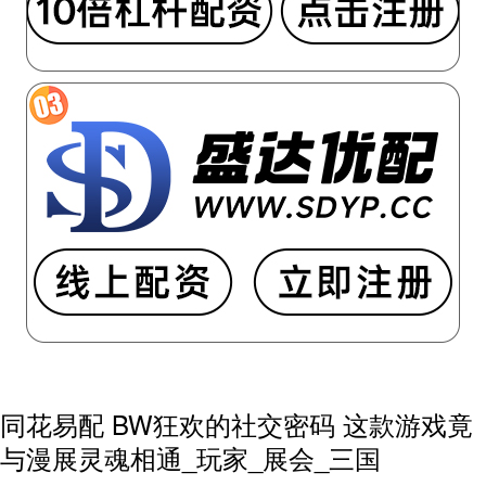
同花易配 BW狂欢的社交密码 这款游戏竟
与漫展灵魂相通_玩家_展会_三国