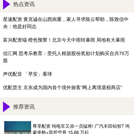
热点资讯
星速配资 黄克诚在山西病重，家人寻求陈云帮助，陈致信中
央：他是好同志
富兴配资端 橙色预警！北京今天中雨转暴雨 局地有大暴雨
信汇网 思考乐教育：受托人根据股份奖励计划购买合共70万
股
声优配音 「早安」看球
优配货主 京东成为国内首个境外旅客“网上离境退税商店”
推荐资讯
尊享配资 纯电车又添一员猛将! 广汽丰田铂智7 鸿
蒙座舱+双腔空悬 15.68 万起