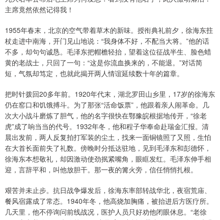
主席竟然依然记得我！
1955年春末，北京的空气带着草木的新味。授衔典礼前夕，徐海东拄
杖走进中南海，开门见山地说：“我身体不好，不配当大将。”他的话
不多，却句句诚恳。毛泽东把帽檐轻抬，望着这位征战半生、脸色蜡
黄的老战士，只回了一句：“这是你流血换来的，不能退。”对话简
短，气氛却笃定，也就此揭开两人情谊延续数十年的篇章。
把时针拨回20多年前。1920年代末，湖北罗田山乡里，17岁的徐海东
仍在窑口和饥饿搏斗。为了那张“活命饭票”，他跟着亲人闹革命。几
次大小战斗磨炼了胆气，他的名字很快在鄂豫皖根据地传开，“徐老
虎”成了响当当的代号。1932年冬，他和程子华奉命赴瑞金汇报。清
晨出发前，两人反复拍打军装的尘土，找来一面铜镜照了又照，生怕
在大首长面前失了礼数。傍晚时分抵达驻地，见到毛泽东和彭德怀，
徐海东本想敬礼，却因激动使劲抿紧嘴角，眼眶发红。毛泽东伸手相
迎，言辞平和，叫他放胆干。那一夜的篝火旁，信任悄悄扎根。
艰苦并未止步。抗日战争爆发后，徐海东率部转战华北，夜宿荒庙、
餐风宿露成了常态。1940年冬，他高烧加胸痛，被抬进后方医疗所。
几天里，他不停询问前线战况，医护人员只好劝他闭眼休息。“老徐