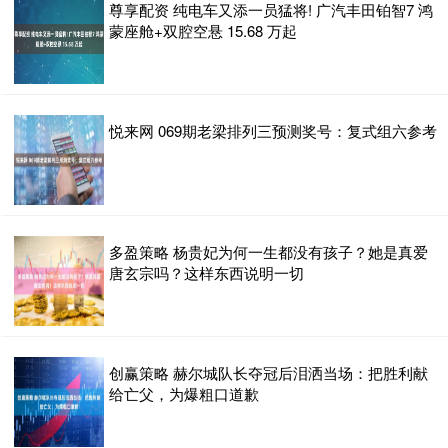
尊享配资 纯电车又添一员猛将! 广汽丰田铂智7 鸿
蒙座舱+双腔空悬 15.68 万起
悦来网 069期老梁排列三预测奖号：复式组六参考
多盈策略 杨贵妃为何一生都没有孩子？她是真爱
唐玄宗吗？这样东西说明一切
创赢策略 赫尔城队长夺冠后泪洒当场：把胜利献
给亡父，为爆粗口道歉