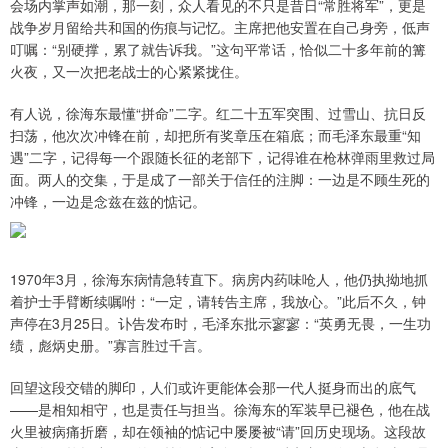
会场内掌声如潮，那一刻，众人看见的不只是昔日“常胜将军”，更是
战争岁月留给共和国的伤痕与记忆。主席把他安置在自己身旁，低声
叮嘱：“别硬撑，累了就告诉我。”这句平常话，恰似二十多年前的篝
火夜，又一次把老战士的心紧紧拢住。
有人说，徐海东最懂“拼命”二字。红二十五军突围、过雪山、抗日反
扫荡，他次次冲锋在前，却把所有奖章压在箱底；而毛泽东最重“知
遇”二字，记得每一个跟随长征的老部下，记得谁在枪林弹雨里救过局
面。两人的交集，于是成了一部关于信任的注脚：一边是不顾生死的
冲锋，一边是念兹在兹的惦记。
1970年3月，徐海东病情急转直下。病房内药味呛人，他仍执拗地抓
着护士手臂断续嘱咐：“一定，请转告主席，我放心。”此后不久，钟
声停在3月25日。讣告发布时，毛泽东批示寥寥：“英勇无畏，一生功
绩，彪炳史册。”寡言胜过千言。
回望这段交错的脚印，人们或许更能体会那一代人挺身而出的底气
——是相知相守，也是责任与担当。徐海东的军装早已褪色，他在战
火里被病痛折磨，却在领袖的惦记中屡屡被“请”回历史现场。这段故