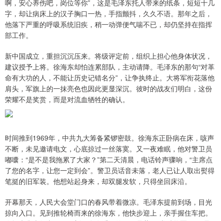
啊，安心养伤吧，岗位等你”，这是毛泽东托人带来的纸条，短短十几
字，却让病床上的汉子胸口一热，手指颤抖，久久不语。那年之后，
他落下严重的呼吸系统旧疾，稍一动弹便气喘不已，却仍坚持在指挥
部工作。
新中国成立，重担沉沉压来。将级评定前，组织上担心他身体状况，
建议授予上将。徐海东却怕连累部队，主动请降。毛泽东的那句“对革
命有大功的人，不能让历史记错名分”，让争执终止。大将军衔花落他
肩头，军旗上的一抹亮色也因此更显深沉。彼时的战友们明白，这份
荣耀不是奖赏，而是对流血牺牲的确认。
时间推到1969年，中共九大筹备紧锣密鼓。徐海东正卧病在床，咳声
不断，未见邀请电文，心底掠过一丝落寞。又一夜难眠，他对警卫员
嘟囔：“是不是我拖累了大家？”第二天清晨，电话铃声骤响，“主席点
了您的名字，让您一定到会”。警卫员话音未落，老人已让人取出熨得
笔挺的旧军装。他想站起身来，却双腿发软，只得坐回床沿。
开幕那天，人民大会堂门口的春风带着微凉。毛泽东提前到场，目光
掠向入口。见到推轮椅而来的徐海东，他快步迎上，亲手握住车把。