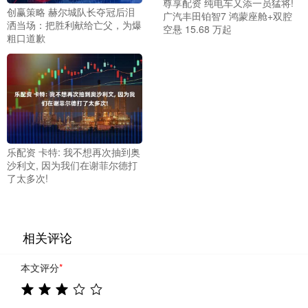
尊享配资 纯电车又添一员猛将!
创赢策略 赫尔城队长夺冠后泪
广汽丰田铂智7 鸿蒙座舱+双腔
洒当场：把胜利献给亡父，为爆
空悬 15.68 万起
粗口道歉
乐配资 卡特: 我不想再次抽到奥
沙利文, 因为我们在谢菲尔德打
了太多次!
相关评论
本文评分
*